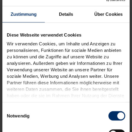
Zustimmung
Details
Über Cookies
Diese Webseite verwendet Cookies
Wir verwenden Cookies, um Inhalte und Anzeigen zu
personalisieren, Funktionen für soziale Medien anbieten
zu können und die Zugriffe auf unsere Website zu
analysieren. Außerdem geben wir Informationen zu Ihrer
Verwendung unserer Website an unsere Partner für
soziale Medien, Werbung und Analysen weiter. Unsere
Partner führen diese Informationen möglicherweise mit
weiteren Daten zusammen, die Sie ihnen bereitgestellt
haben oder die sie im Rahmen Ihrer Nutzung der Dienste
gesammelt haben.
Weitere Informationen finden Sie in unseren
Einwilligungsauswahl
Datenschutzinformationen
.
Notwendig